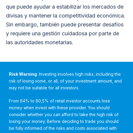
que puede ayudar a estabilizar los mercados de
divisas y mantener la competitividad económica.
Sin embargo, también puede presentar desafíos
y requiere una gestión cuidadosa por parte de
las autoridades monetarias.
Risk Warning
: Investing involves high risks, including the
risk of losing some, or all, of your investment amount, and
may not be suitable for all investors.
From 64% to 80,5% of retail investor accounts lose
money when invest with these provider. You should
consider whether you can afford to take the high risk of
losing your money. Before deciding to trade you should
be fully informed of the risks and costs associated with