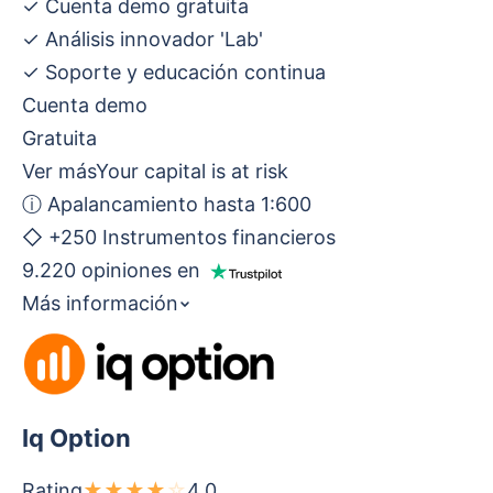
✓
Cuenta demo gratuita
✓
Análisis innovador 'Lab'
✓
Soporte y educación continua
Cuenta demo
Gratuita
Ver más
Your capital is at risk
ⓘ
Apalancamiento hasta 1:600
◇
+250 Instrumentos financieros
9.220 opiniones en
Más información
Iq Option
Rating
★
★
★
★
☆
4.0