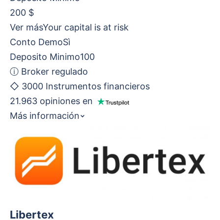
200 $
Ver más
Your capital is at risk
Conto Demo
Sì
Deposito Minimo
100
ⓘ
Broker regulado
◇
3000 Instrumentos financieros
21.963 opiniones en
Más información
Libertex