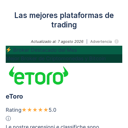
Las mejores plataformas de
trading
Actualizado al: 7 agosto 2026
|
Advertencia
Broker Destacado del Mes
Mejor Broker de Criptomonedas y Bitcoin
eToro
Rating
★
★
★
★
★
5.0
ⓘ
Le nostre recensioni e classifiche sono