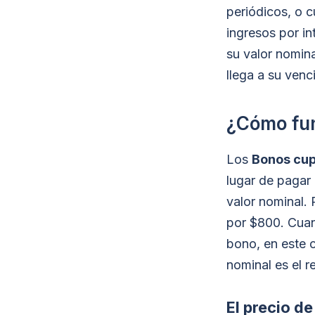
periódicos, o c
ingresos por in
su valor nomina
llega a su venc
¿Cómo fun
Los
Bonos cup
lugar de pagar 
valor nominal.
por $800. Cuand
bono, en este c
nominal es el r
El precio d