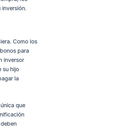
 inversión.
ciera. Como los
s bonos para
n inversor
 su hijo
pagar la
 única que
nificación
s deben