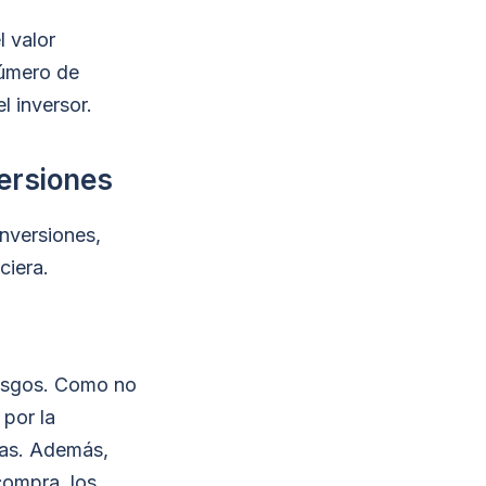
l valor
número de
l inversor.
versiones
inversiones,
ciera.
iesgos. Como no
 por la
jas. Además,
compra, los