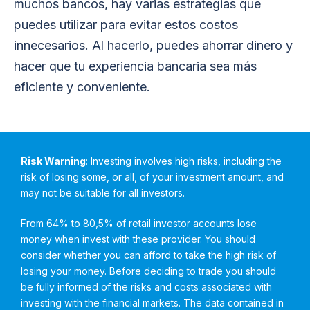
muchos bancos, hay varias estrategias que
puedes utilizar para evitar estos costos
innecesarios. Al hacerlo, puedes ahorrar dinero y
hacer que tu experiencia bancaria sea más
eficiente y conveniente.
Risk Warning
: Investing involves high risks, including the
risk of losing some, or all, of your investment amount, and
may not be suitable for all investors.
From 64% to 80,5% of retail investor accounts lose
money when invest with these provider. You should
consider whether you can afford to take the high risk of
losing your money. Before deciding to trade you should
be fully informed of the risks and costs associated with
investing with the financial markets. The data contained in