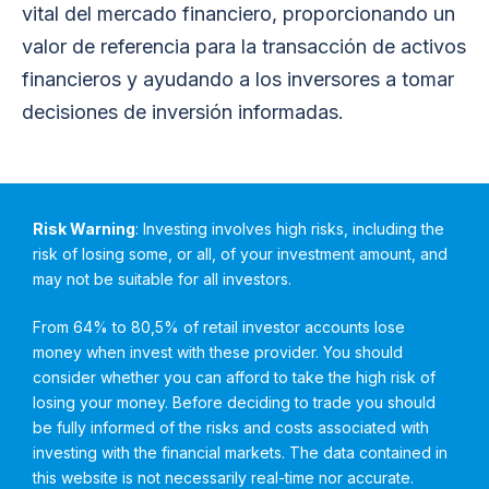
vital del mercado financiero, proporcionando un
valor de referencia para la transacción de activos
financieros y ayudando a los inversores a tomar
decisiones de inversión informadas.
Risk Warning
: Investing involves high risks, including the
risk of losing some, or all, of your investment amount, and
may not be suitable for all investors.
From 64% to 80,5% of retail investor accounts lose
money when invest with these provider. You should
consider whether you can afford to take the high risk of
losing your money. Before deciding to trade you should
be fully informed of the risks and costs associated with
investing with the financial markets. The data contained in
this website is not necessarily real-time nor accurate.