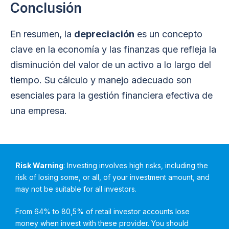
Conclusión
En resumen, la
depreciación
es un concepto
clave en la economía y las finanzas que refleja la
disminución del valor de un activo a lo largo del
tiempo. Su cálculo y manejo adecuado son
esenciales para la gestión financiera efectiva de
una empresa.
Risk Warning
: Investing involves high risks, including the
risk of losing some, or all, of your investment amount, and
may not be suitable for all investors.
From 64% to 80,5% of retail investor accounts lose
money when invest with these provider. You should