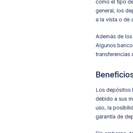
como el tipo de
general, los de
a la vista o de 
Además de los i
Algunos bancos
transferencias 
Beneficio
Los depósitos 
debido a sus mú
uso, la posibil
garantía de de