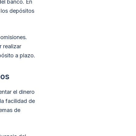
del banco. En
 los depósitos
comisiones.
 realizar
pósito a plazo.
ios
ntar el dinero
la facilidad de
stemas de