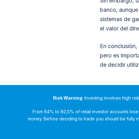
Sin embargo, ta
banco, aunque 
sistemas de gar
el valor del di
En conclusión,
pero es import
de decidir utiliz
Risk Warning
: Investing involves high ris
From 64% to 80,5% of retail investor accounts lose 
money. Before deciding to trade you should be fully inf