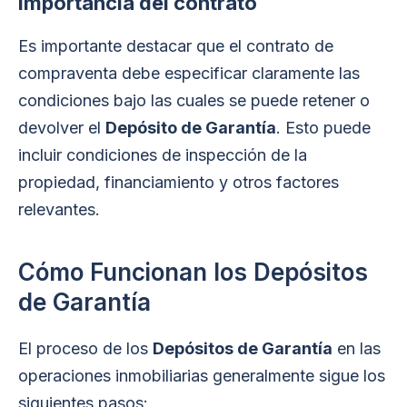
Importancia del contrato
Es importante destacar que el contrato de
compraventa debe especificar claramente las
condiciones bajo las cuales se puede retener o
devolver el
Depósito de Garantía
. Esto puede
incluir condiciones de inspección de la
propiedad, financiamiento y otros factores
relevantes.
Cómo Funcionan los Depósitos
de Garantía
El proceso de los
Depósitos de Garantía
en las
operaciones inmobiliarias generalmente sigue los
siguientes pasos: