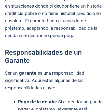
en situaciones donde el deudor tiene un historial
crediticio pobre o no tiene historial crediticio en
absoluto. El garante firma el acuerdo de
préstamo, aceptando la responsabilidad de la
deuda si el deudor no puede pagar.
Responsabilidades de un
Garante
Ser un
garante
es una responsabilidad
significativa. Aquí están algunas de las
responsabilidades clave:
Pago de la deuda:
Si el deudor no puede
pagar el préstamo, el garante está