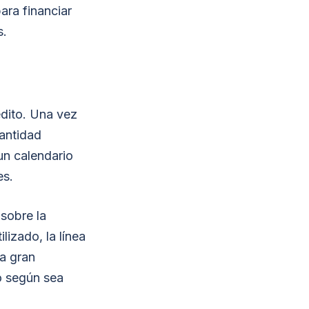
ara financiar
s.
édito. Una vez
cantidad
un calendario
es.
 sobre la
lizado, la línea
na gran
to según sea