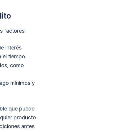
ito
s factores:
e interés
 el tiempo.
ados, como
pago mínimos y
ible que puede
lquier producto
diciones antes