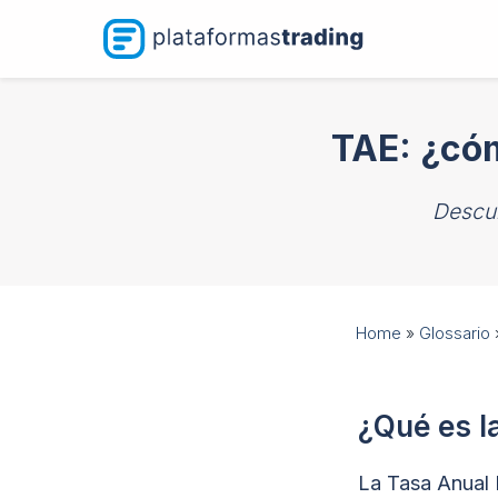
Saltar
al
contenido
TAE: ¿cóm
Descub
Home
»
Glossario
¿Qué es l
La Tasa Anual E