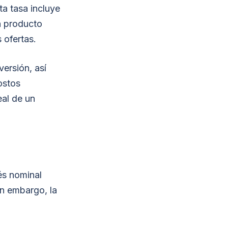
ta tasa incluye
n producto
 ofertas.
ersión, así
ostos
al de un
és nominal
in embargo, la