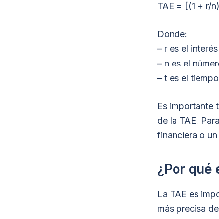
TAE = [(1 + r/n)
Donde:
– r es el interé
– n es el númer
– t es el tiemp
Es importante 
de la TAE. Para
financiera o un
¿Por qué 
La TAE es impo
más precisa del