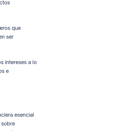
uctos
ieros que
en ser
s intereses a lo
os e
ciera esencial
 sobre