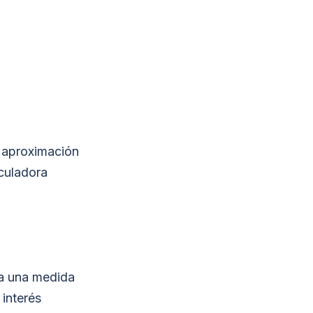
a aproximación
lculadora
na una medida
 interés