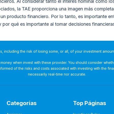
cieros. Al considerar tanto el interés nominal como lo
ciados, la TAE proporciona una imagen más completa 
 un producto financiero. Por lo tanto, es importante e
y por qué es importante al tomar decisiones financiera
ks, including the risk of losing some, or all, of your investment amoun
money when invest with these provider. You should consider whether
ormed of the risks and costs associated with investing with the fina
necessarily real-time nor accurate.
Categorías
Top Páginas