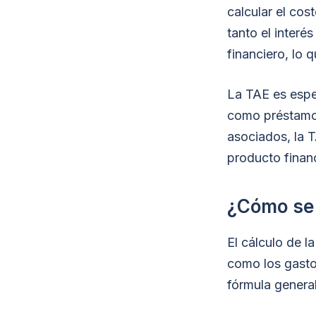
calcular el cos
tanto el inter
financiero, lo 
La TAE es espe
como préstamos
asociados, la 
producto financ
¿Cómo se 
El cálculo de l
como los gasto
fórmula general