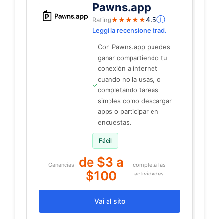
Pawns.app
ⓘ
4.5
Rating
★
★
★
★
★
Leggi la recensione trad.
Con Pawns.app puedes
ganar compartiendo tu
conexión a internet
cuando no la usas, o
✓
completando tareas
simples como descargar
apps o participar en
encuestas.
Fácil
de $3 a
Ganancias
completa las
$100
actividades
Vai al sito